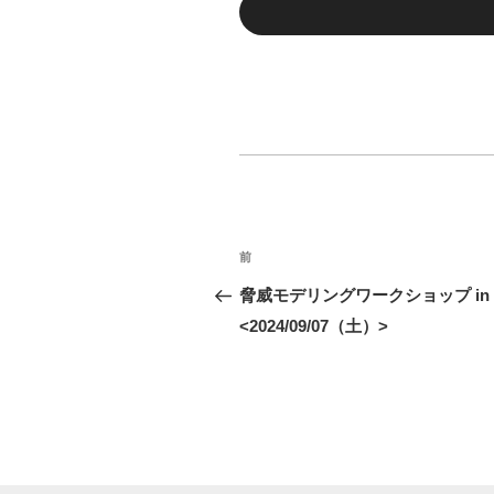
前
前
投
の
脅威モデリングワークショップ in 
稿
投
<2024/09/07（土）>
ナ
稿
ビ
ゲ
ー
シ
ョ