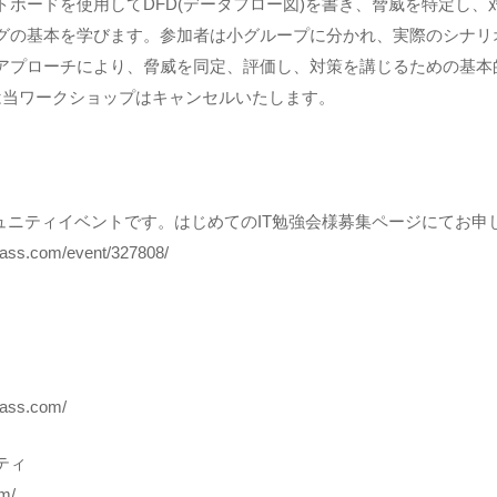
トボードを使用してDFD(データフロー図)を書き、脅威を特定し
グの基本を学びます。参加者は小グループに分かれ、実際のシナリ
アプローチにより、脅威を同定、評価し、対策を講じるための基本
は当ワークショップはキャンセルいたします。
）
ュニティイベントです。はじめてのIT勉強会様募集ページにてお申
npass.com/event/327808/
pass.com/
ティ
om/