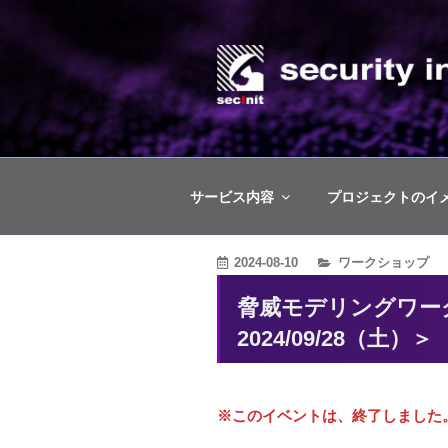
コ
ン
テ
ン
株式会社セキ
ツ
脅威ベースのペネトレーションテ
へ
ス
サービス内容
プロジェクトのイ
キ
ッ
カ
2024-08-10
ワークショップ
プ
テ
脅威モデリングワーク
ゴ
2024/09/28（土）＞
リ
ー
※このイベントは、終了しました