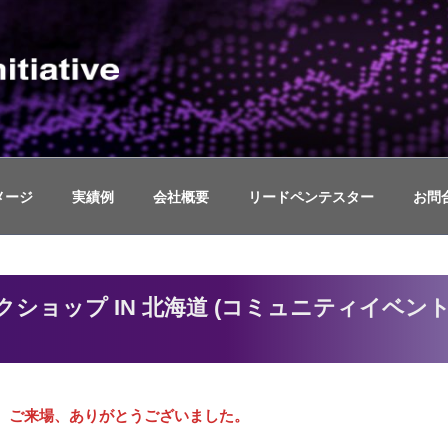
ュリティイニシアティブ
スト(TLPT)、ペネトレーションテストや脆弱性診断、セキ
メージ
実績例
会社概要
リードペンテスター
お問
ショップ IN 北海道 (コミュニティイベン
。ご来場、ありがとうございました。