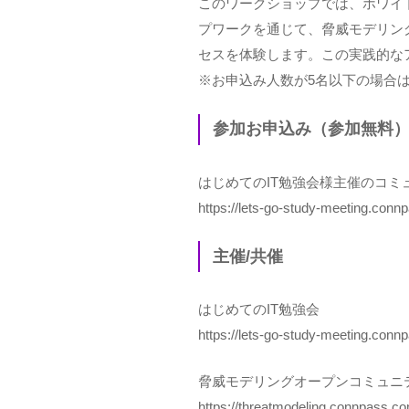
このワークショップでは、ホワイ
プワークを通じて、脅威モデリン
セスを体験します。この実践的な
※お申込み人数が5名以下の場合
参加お申込み（参加無料
はじめてのIT勉強会様主催のコミ
https://lets-go-study-meeting.con
主催/共催
はじめてのIT勉強会
https://lets-go-study-meeting.conn
脅威モデリングオープンコミュニ
https://threatmodeling.connpass.c