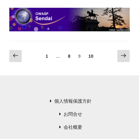
前
次
固
固
固
1
…
8
9
10
の
の
投
定
定
定
ペ
ペ
稿
ペ
ペ
ペ
ー
ー
の
ー
ー
ー
ジ
ジ
ジ
ジ
ジ
ペ
ー
個人情報保護方針
ジ
お問合せ
送
り
会社概要