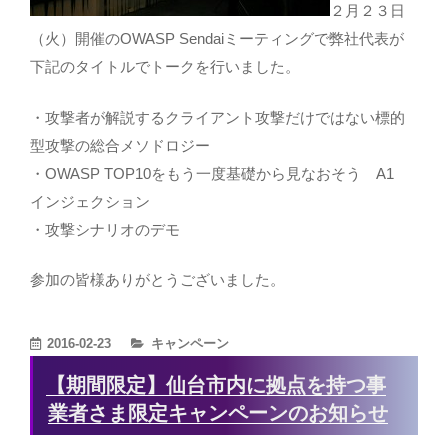
２月２３日
（火）開催のOWASP Sendaiミーティングで弊社代表が
下記のタイトルでトークを行いました。
・攻撃者が解説するクライアント攻撃だけではない標的
型攻撃の総合メソドロジー
・OWASP TOP10をもう一度基礎から見なおそう A1
インジェクション
・攻撃シナリオのデモ
参加の皆様ありがとうございました。
カ
2016-02-23
キャンペーン
テ
【期間限定】仙台市内に拠点を持つ事
ゴ
業者さま限定キャンペーンのお知らせ
リ
ー