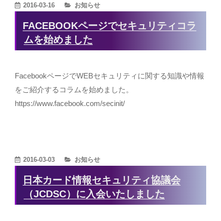
カ
2016-03-16
お知らせ
テ
FACEBOOKページでセキュリティコラ
ゴ
ムを始めました
リ
ー
FacebookページでWEBセキュリティに関する知識や情報
をご紹介するコラムを始めました。
https://www.facebook.com/secinit/
カ
2016-03-03
お知らせ
テ
日本カード情報セキュリティ協議会
ゴ
（JCDSC）に入会いたしました
リ
ー