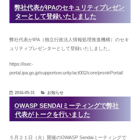
テ
弊社代表がIPAのセキュリティプレゼン
ゴ
ターとして登録いたしました
リ
ー
弊社代表がIPA（独立行政法人情報処理推進機構）のセキ
ュリティプレゼンターとして登録いたしました。
https://isec-
portal.ipa.go.jp/supportsecurity/act002/core/prsntrPortal/
カ
2016-05-31
お知らせ
テ
OWASP SENDAIミーティングで弊社
ゴ
代表がトークを行いました
リ
ー
５月２１日（火）開催のOWASP Sendaiミーティングで