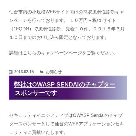
仙台市内の小規模WEBサイト向けの簡易脆弱性診断キャ
ンペーンを行っております。 １０万円＋税/１サイト
（1FQDN）で脆弱性診断、先着１０件、２０１６年３月
１０日までのお申し込み限定となっております。
詳細はこちらのキャンペーンページをご覧ください。
カ
2016-02-15
お知らせ
テ
弊社はOWASP SENDAIのチャプター
ゴ
スポンサーです
リ
ー
セキュリティイニシアティブはOWASP Sendaiのチャプ
タースポンサーとして仙台のWEBアプリケーションセキ
ュリティに貢献いたします。