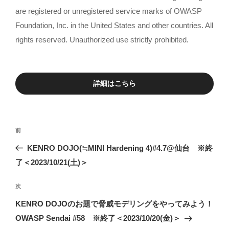
are registered or unregistered service marks of OWASP
Foundation, Inc. in the United States and other countries. All
rights reserved. Unauthorized use strictly prohibited.
詳細はこちら
前
前
投
の
KENRO DOJO(≒MINI Hardening 4)#4.7@仙台 ※終
稿
投
了＜2023/10/21(土)＞
ナ
稿
ビ
次
次
ゲ
の
KENRO DOJOのお題で脅威モデリングをやってみよう！
ー
投
OWASP Sendai #58 ※終了＜2023/10/20(金)＞
シ