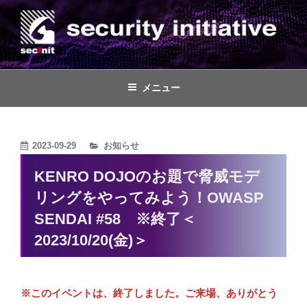
コ
ン
テ
ン
株式会社セキュリティイニシアティ
脅威ベースのペネトレーションテスト(TLPT)、ペネトレーションテスト
や脆弱性診断、セキュリティコンサルティング
ツ
ブ
メニュー
へ
ス
キ
カ
2023-09-29
お知らせ
ッ
テ
KENRO DOJOのお題で脅威モデ
ゴ
プ
リングをやってみよう！OWASP
リ
ー
SENDAI #58 ※終了＜
2023/10/20(金)＞
※このイベントは、終了しました。ご来場、ありがとう