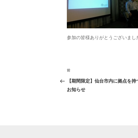
参加の皆様ありがとうございまし
前
前
投
の
【期間限定】仙台市内に拠点を持
稿
投
お知らせ
ナ
稿
ビ
ゲ
ー
シ
ョ