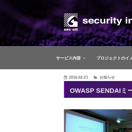
コ
ン
テ
ン
株式会社セキ
ツ
脅威ベースのペネトレーションテ
へ
ス
サービス内容
プロジェクトのイ
キ
ッ
カ
2016-02-23
お知らせ
プ
テ
OWASP SEND
ゴ
リ
ー