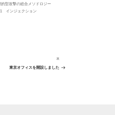
標的型攻撃の総合メソドロジー
A1 インジェクション
次
次
の
東京オフィスを開設しました
投
稿