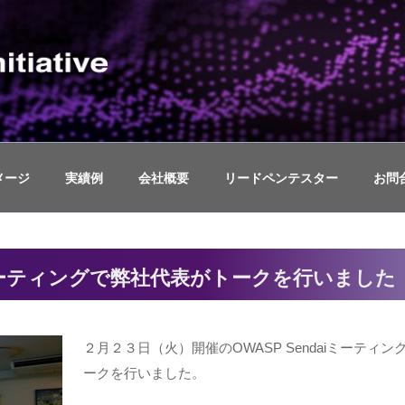
ュリティイニシアティブ
スト(TLPT)、ペネトレーションテストや脆弱性診断、セキ
メージ
実績例
会社概要
リードペンテスター
お問
AIミーティングで弊社代表がトークを行いました
２月２３日（火）開催のOWASP Sendaiミーテ
ークを行いました。