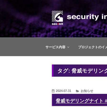
コ
ン
テ
ン
株式会社セキ
ツ
脅威ベースのペネトレーションテ
へ
ス
サービス内容
プロジェクトのイ
キ
ッ
プ
タグ:
脅威モデリン
カ
2024-07-31
お知らせ
テ
脅威モデリングナイト #4 I
ゴ