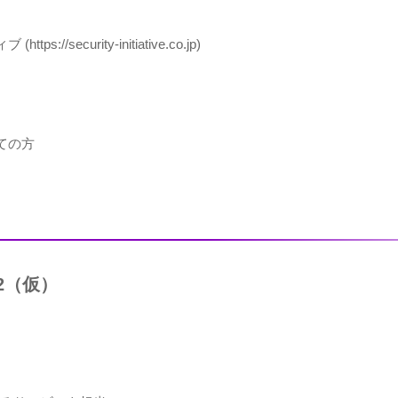
ブ (
https://security-initiative.co.jp
)
ての方
#2（仮）