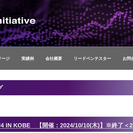
ュリティイニシアティブ
スト(TLPT)、ペネトレーションテストや脆弱性診断、セキ
メージ
実績例
会社概要
リードペンテスター
お問
グ
N KOBE 【開催：2024/10/10(木)】※終了＜20