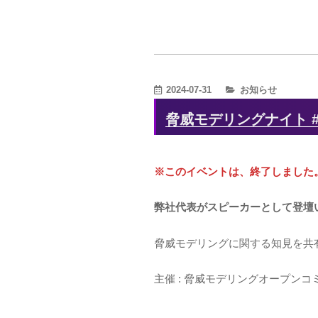
カ
2024-07-31
お知らせ
テ
脅威モデリングナイト #3 I
ゴ
リ
ー
※このイベントは、終了しました
弊社代表がスピーカーとして登壇
脅威モデリングに関する知見を共
主催 : 脅威モデリングオープンコ