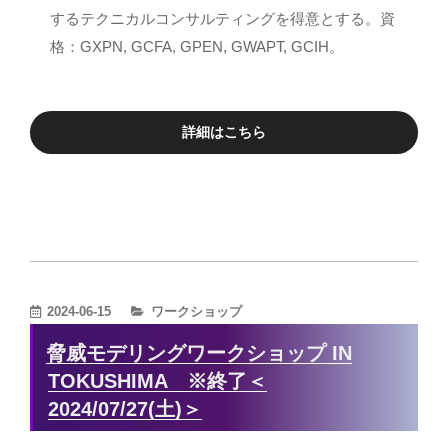
するテクニカルコンサルティングを得意とする。資
格：GXPN, GCFA, GPEN, GWAPT, GCIH。
詳細はこちら
カ
2024-06-15
ワークショップ
テ
脅威モデリングワークショップ IN
ゴ
TOKUSHIMA ※終了＜
リ
2024/07/27(土)＞
ー