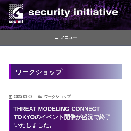
コ
ン
テ
ン
株式会社セキュリティイニシアティ
脅威ベースのペネトレーションテスト(TLPT)、ペネトレーションテスト
や脆弱性診断、セキュリティコンサルティング
ツ
ブ
メニュー
へ
ス
キ
ッ
ワークショップ
プ
カ
2025-01-09
ワークショップ
テ
THREAT MODELING CONNECT
ゴ
TOKYOのイベント開催が盛況で終了
リ
いたしました。
ー