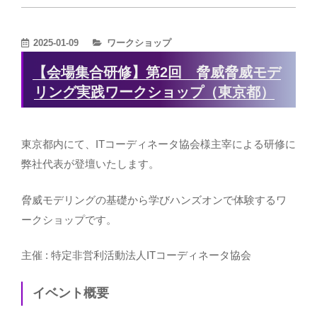
カ
2025-01-09
ワークショップ
テ
【会場集合研修】第2回 脅威脅威モデ
ゴ
リング実践ワークショップ（東京都）
リ
ー
東京都内にて、ITコーディネータ協会様主宰による研修に
弊社代表が登壇いたします。
脅威モデリングの基礎から学びハンズオンで体験するワ
ークショップです。
主催 :
特定非営利活動法人ITコーディネータ協会
イベント概要