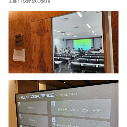
主催 : TakaharuOgasa